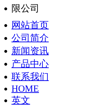
网站首页
公司简介
新闻资讯
产品中心
联系我们
HOME
英文